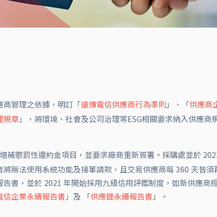
應商管理之依據，明訂「
遠傳電信供應商行為準則
」、「
供應商
理規章
」，將環境、社會及公司治理等ESG相關要求納入供應商
增補懲罰性違約金項目，並要求廠商重新簽署。採購處並於 2021
將無法使用系統功能及接單請款，且交易供應商每 360 天皆
，並於 2021 年開始採用九級信用評鑑制度，如新供應商經信用
電信企業永續報告書
」及 「
供應鏈永續報告書
」。