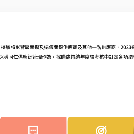
持續將影響層面擴及遠傳關鍵供應商及其他一階供應商，2023
升採購同仁供應鏈管理作為，採購處持續年度績考核中訂定各項指