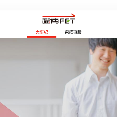
大事紀
榮耀事蹟