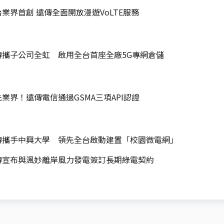
業界首創 遠傳全面開放漫遊VoLTE服務
傳攜子公司全虹 啟用全台首座全廠5G專網倉儲
業界！遠傳電信通過GSMA三項API認證
傳攜手中興大學 領先全台啟動建置「校園微電網」
傳宣布與渢妙離岸風力發電簽訂長期綠電契約