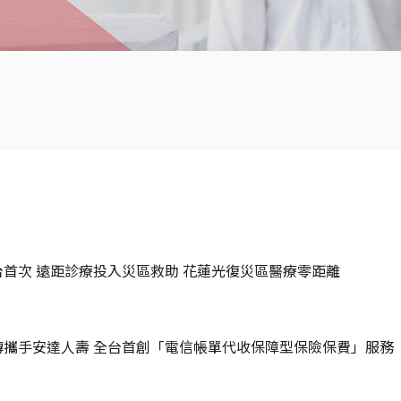
台首次 遠距診療投入災區救助 花蓮光復災區醫療零距離
傳攜手安達人壽 全台首創「電信帳單代收保障型保險保費」服務