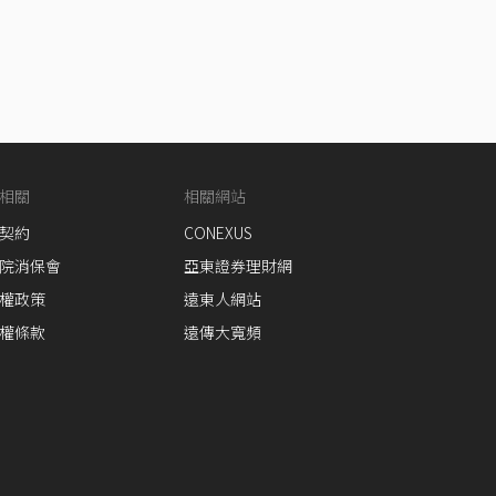
相關
相關網站
契約
CONEXUS
院消保會
亞東證券理財網
權政策
遠東人網站
權條款
遠傳大寬頻