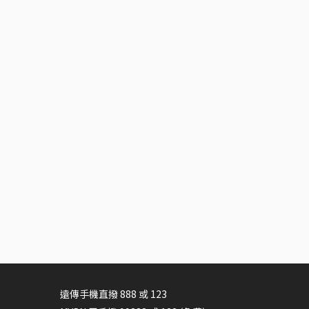
遠傳手機直撥
888
或
123